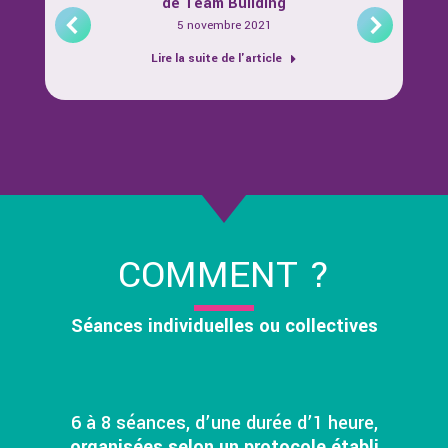
de Team Building
Nov
5 novembre 2021
28
Lire la suite de l'article
2018
Un
urs
e à
la
COMMENT ?
Séances individuelles ou collectives
6 à 8 séances, d’une durée d’1 heure,
organisées selon un protocole établi