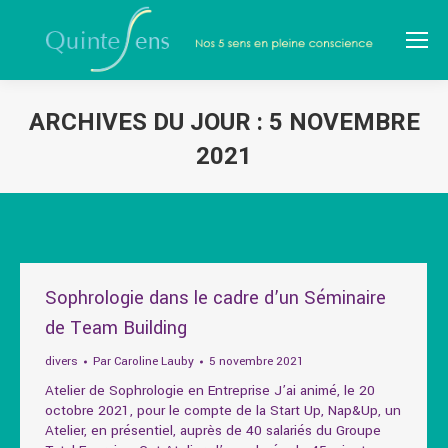
ARCHIVES DU JOUR :
5 NOVEMBRE
2021
Vous êtes ici :
Sophrologie dans le cadre d’un Séminaire
de Team Building
divers
Par
Caroline Lauby
5 novembre 2021
Atelier de Sophrologie en Entreprise J’ai animé, le 20
octobre 2021, pour le compte de la Start Up, Nap&Up, un
Atelier, en présentiel, auprès de 40 salariés du Groupe